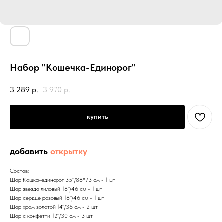
Набор "Кошечка-Единорог"
3 289
р.
3 970
р.
купить
добавить
открытку
Состав:
Шар Кошка-единорог 35"/88*73 см - 1 шт
Шар звезда лиловый 18"/46 см - 1 шт
Шар сердце розовый 18"/46 см - 1 шт
Шар хром золотой 14"/36 см - 2 шт
Шар с конфетти 12"/30 см - 3 шт