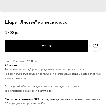
Шары "Листья" на весь класс
3 400
р.
купить
Шар с Рисунком 12"/30 см
25 шаров
Расцветку шаров подбирает аэродизайнер и готовый результат может
незначительно отличаться от фото. Свои пожелания Вы всегда можете оставить в
комментарии к заказу.
Все шары обработаны специальным составом для долгого полёта.
Транспортировочный пакет в комплекте.
Скидка на самовывоз 10%.
(в одну легковую машину в среднем помещается до
30 шаров, во внедорожник до 50шт)