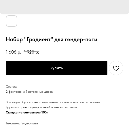
Набор "Градиент" для гендер-пати
1 606
р.
1 920
р.
купить
Состав:
2 фонтана из 7 латексных шаров.
Все шары обработаны специальным составом для долгого полёта.
Грузики и транспортировочный пакет в комплекте.
Скидка на самовывоз 10%
Тематика: Гендер пати