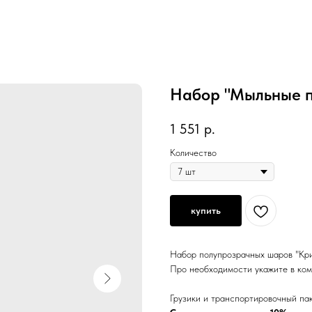
Набор "Мыльные п
1 551
р.
Количество
купить
Набор полупрозрачных шаров "Крис
Про необходимости укажите в ком
Грузики и транспортировочный пак