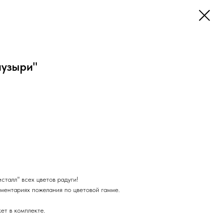
узыри"
талл" всех цветов радуги!
ментариях пожелания по цветовой гамме.
ет в комплекте.