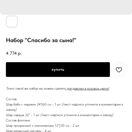
Набор "Спасибо за сына!"
4 774
р.
купить
Точно такой же набор мы можем сделать
для девочки в розовом цвете!
Состав:
Шар бабл с перьями 24"/60 см - 1 шт
(текст надписи уточните в комментарии к
заказу)
Шар сердце 32" - 1 шт
(текст надписи уточните в комментарии к заказу)
Состав фонтана:
Шар прозрачный с наполнением 12"/30 см - 2 шт
Шар латексный пастель - 4 шт