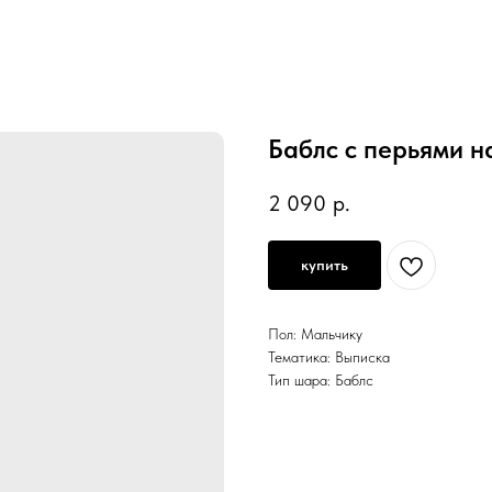
Баблс с перьями н
2 090
р.
купить
Пол: Мальчику
Тематика: Выписка
Тип шара: Баблс